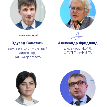
Эдуард Советкин
Александр Фридлянд
Зам. ген. дир. — летный
Директор НЦ-19,
директор,
ФГУП ГосНИИ ГА
ПАО «Аэрофлот»